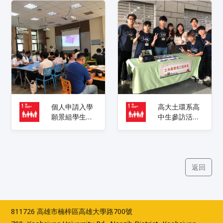
易策略與實務
個人申請入學
高大土環系高
願景組學生面
中生參訪活動
試活動
OPENDAY
返回
811726 高雄市楠梓區高雄大學路700號