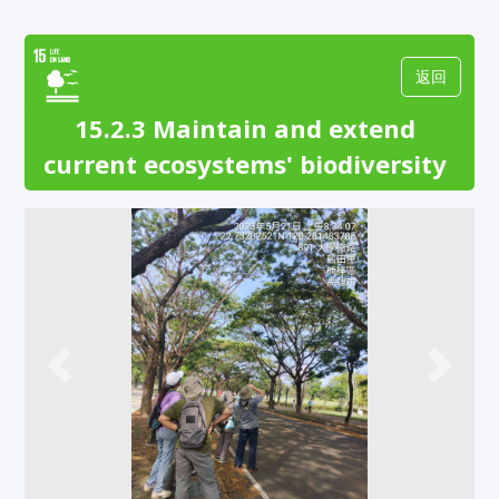
返回
15.2.3 Maintain and extend
current ecosystems' biodiversity
Previous
Next