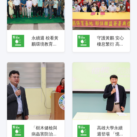
永續週 校看黃
守護黃鸝 安心
鸝環境教育系
棲息繁衍 高雄
列活動登場 推
大學攜手高雄
出生態保育特
鳥會 成立保育
展、線上講
基地夥伴聯盟
座、志工培力
坊
「樹木健檢與
高雄大學永續
病蟲害防治環
週登場 「憶桐