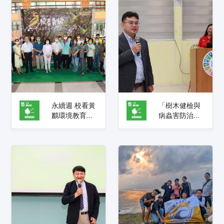
永續週 校看黃
「樹木健檢與
鸝環境教育系
病蟲害防治環
列活動登場 推
境教育工作
出生態保育特
坊」 跨校交流
展、線上講
守護綠資源 強
座、志工培力
化校園安全與
坊
永續意識