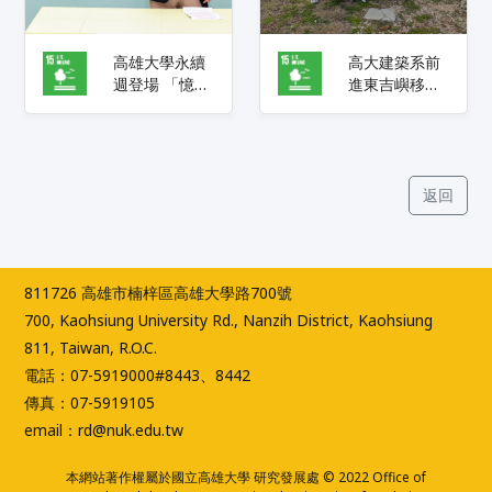
高雄大學永續
高大建築系前
週登場 「憶桐
進東吉嶼移地
茄進」串聯校
教學 跨域實踐
樹記憶與永續
探索零碳島嶼
教育
願景 深化場
域導向人才培
育
返回
811726 高雄市楠梓區高雄大學路700號
700, Kaohsiung University Rd., Nanzih District, Kaohsiung
811, Taiwan, R.O.C.
電話：07-5919000#8443、8442
傳真：07-5919105
email：rd@nuk.edu.tw
本網站著作權屬於國立高雄大學 研究發展處 © 2022 Office of