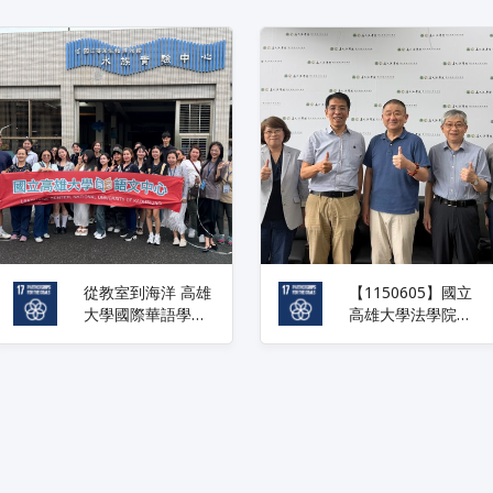
從教室到海洋 高雄
【1150605】國立
大學國際華語學員
高雄大學法學院舉
搭雙語交通探索臺
辦日本法學教育的
灣
最新發展與挑戰座
談會