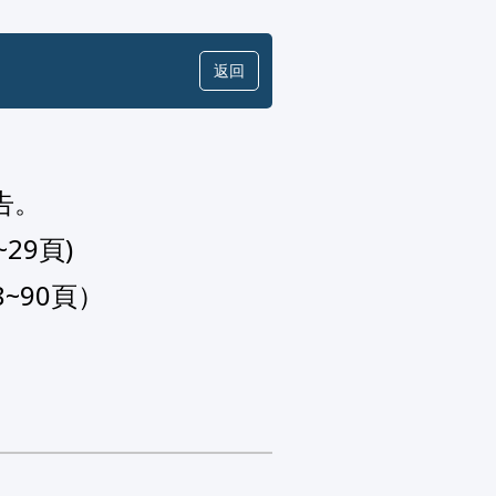
返回
。

9頁)

~90頁）