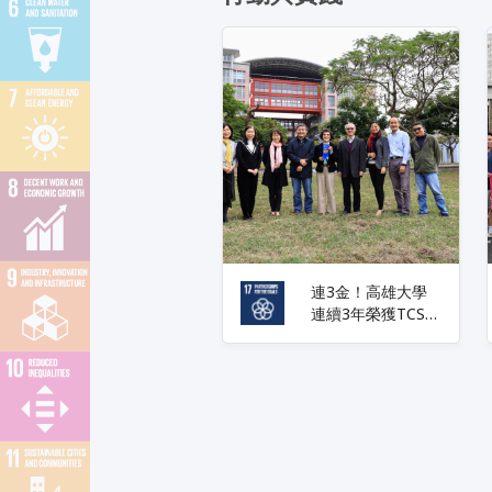
連3金！高雄大學
連續3年榮獲TCSA
臺灣永續獎-大學永
續報告書金獎