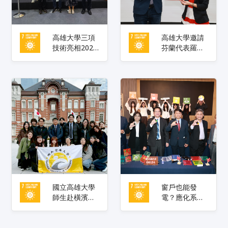
高雄大學三項
高雄大學邀請
技術亮相2026
芬蘭代表羅瑞
高雄智慧城市
談北歐幸福社
展 聚焦智慧應
會的制度基
用與永續發展
礎、從教育到
展現產學研發
創新產業
能量
國立高雄大學
窗戶也能發
師生赴橫濱市
電？應化系助
立大學參與
理教授陳泓政
Sakura
把光「轉個
Science
彎」 讓透明建