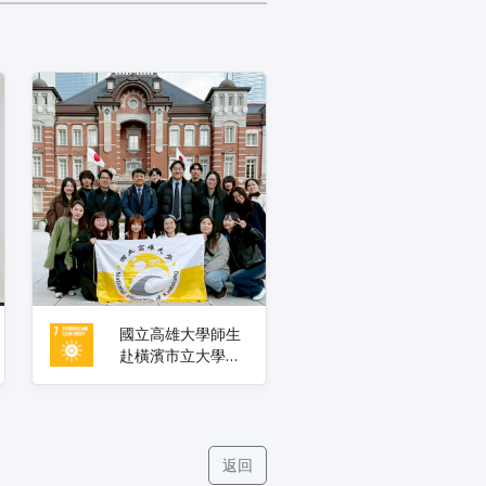
國立高雄大學師生
赴橫濱市立大學參
與 Sakura Science
Program 深化台日
大學交流合作
返回