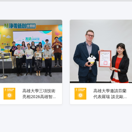
高雄大學三項技術
高雄大學邀請芬蘭
亮相2026高雄智慧
代表羅瑞 談北歐幸
城市展 聚焦智慧應
福社會的制度基
用與永續發展 展現
礎、從教育到創新
產學研發能量
產業