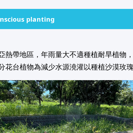
onscious planting
亞熱帶地區，年雨量大不適種植耐旱植物
分花台植物為減少水源澆灌以種植沙漠玫