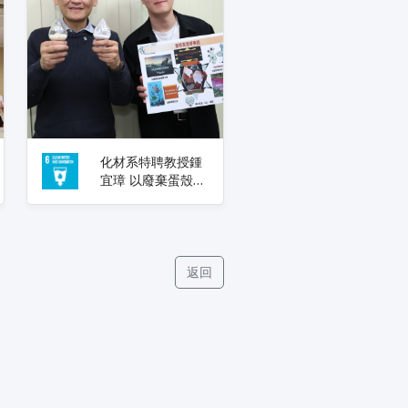
化材系特聘教授鍾
宜璋 以廢棄蛋殼製
作光觸媒 降解有機
污染物、友善環境
滅菌
返回