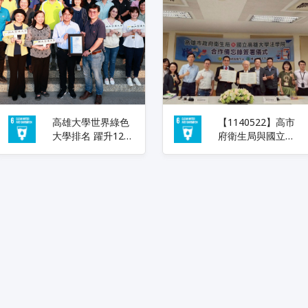
高雄大學世界綠色
【1140522】高市
大學排名 躍升124
府衛生局與國立高
名 校長陳啓仁：持
雄大學法學院簽署
續以治理制度 推動
合作備忘錄:共創公
校園淨零轉型
衛與法學跨域合作
平台