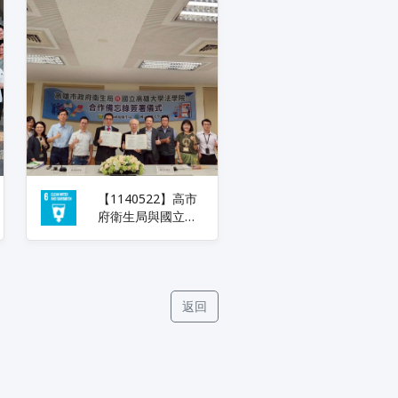
【1140522】高市
府衛生局與國立高
雄大學法學院簽署
合作備忘錄:共創公
衛與法學跨域合作
平台
返回