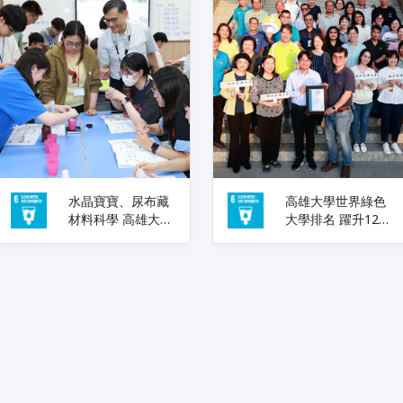
水晶寶寶、尿布藏
高雄大學世界綠色
材料科學 高雄大學
大學排名 躍升124
仿生實驗營 帶高中
名 校長陳啓仁：持
生探索綠色科技
續以治理制度 推動
校園淨零轉型