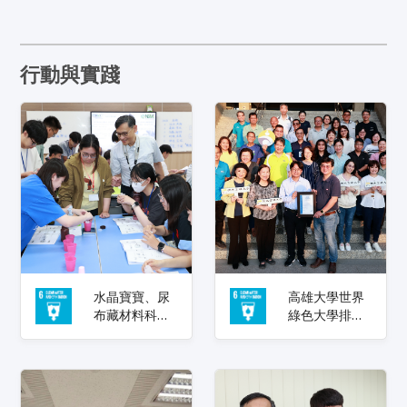
行動與實踐
水晶寶寶、尿
高雄大學世界
布藏材料科學
綠色大學排名
高雄大學仿生
躍升124名 校
實驗營 帶高中
長陳啓仁：持
生探索綠色科
續以治理制度
技
推動校園淨零
轉型