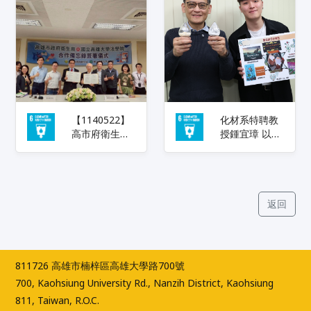
【1140522】
化材系特聘教
高市府衛生局
授鍾宜璋 以廢
與國立高雄大
棄蛋殼製作光
學法學院簽署
觸媒 降解有機
合作備忘錄:共
污染物、友善
創公衛與法學
環境滅菌
跨域合作平台
返回
811726 高雄市楠梓區高雄大學路700號
700, Kaohsiung University Rd., Nanzih District, Kaohsiung
811, Taiwan, R.O.C.