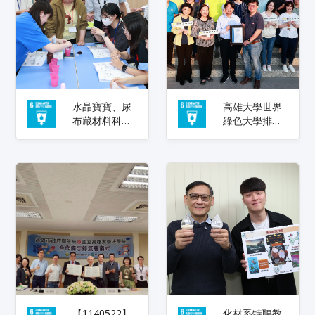
水晶寶寶、尿
高雄大學世界
布藏材料科學
綠色大學排名
高雄大學仿生
躍升124名 校
實驗營 帶高中
長陳啓仁：持
生探索綠色科
續以治理制度
技
推動校園淨零
轉型
【1140522】
化材系特聘教