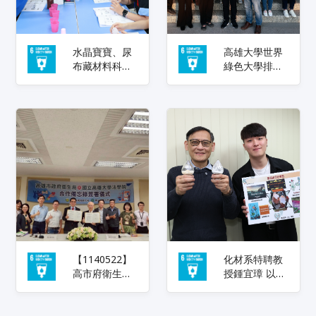
水晶寶寶、尿
高雄大學世界
布藏材料科學
綠色大學排名
高雄大學仿生
躍升124名 校
實驗營 帶高中
長陳啓仁：持
生探索綠色科
續以治理制度
技
推動校園淨零
轉型
【1140522】
化材系特聘教
高市府衛生局
授鍾宜璋 以廢
與國立高雄大
棄蛋殼製作光
學法學院簽署
觸媒 降解有機
合作備忘錄:共
污染物、友善