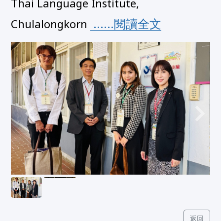
Thai Language Institute, 
 ......閱讀全文
Chulalongkorn 
返回