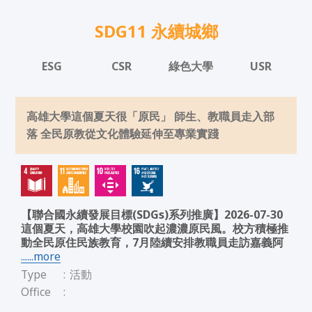
SDG11 永續城鄉
ESG
CSR
綠色大學
USR
高雄大學這個夏天很「原民」 師生、教職員走入部
落 全民原教從文化體驗延伸至專業實踐
【聯合國永續發展目標(SDGs)系列推廣】2026-07-30
這個夏天，高雄大學校園吹起濃濃原民風。校方積極推
動全民原住民族教育，7月陸續安排教職員走訪嘉義阿
......more
Type
:
活動
Office
: