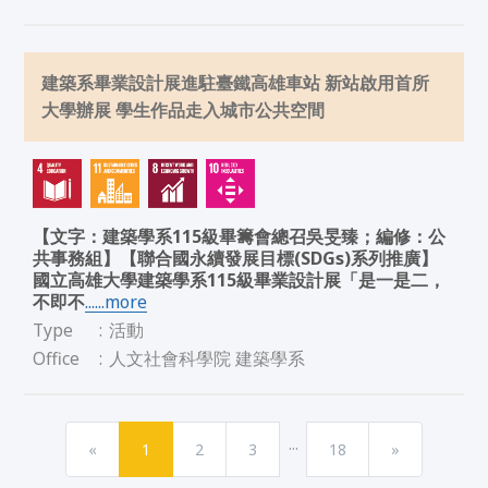
建築系畢業設計展進駐臺鐵高雄車站 新站啟用首所
大學辦展 學生作品走入城市公共空間
【文字：建築學系115級畢籌會總召吳旻臻；編修：公
共事務組】【聯合國永續發展目標(SDGs)系列推廣】
國立高雄大學建築學系115級畢業設計展「是一是二，
不即不
......more
Type
:
活動
Office
:
人文社會科學院 建築學系
...
«
1
2
3
18
»