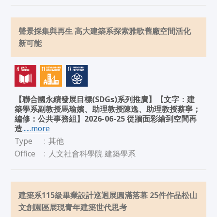
聲景採集與再生 高大建築系探索雅歌舊廠空間活化
新可能
【聯合國永續發展目標(SDGs)系列推廣】【文字：建
築學系副教授馬瑜嬪、助理教授陳逸、助理教授蔡寧；
編修：公共事務組】2026-06-25 從牆面彩繪到空間再
造
......more
Type
:
其他
Office
:
人文社會科學院 建築學系
建築系115級畢業設計巡迴展圓滿落幕 25件作品松山
文創園區展現青年建築世代思考