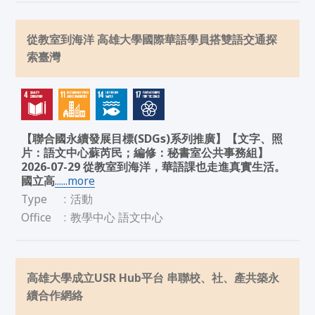
從教室到海洋 高雄大學國際華語學員搭雙語交通探
索臺灣
【聯合國永續發展目標(SDGs)系列推廣】【文字、照
片：語文中心蘇芮民；編修：秘書室公共事務組】
2026-07-29 從教室到海洋，華語課也走進真實生活。
國立高
......more
Type
:
活動
Office
:
教學中心 語文中心
高雄大學成立USR Hub平台 串聯校、社、產共築永
續合作網絡