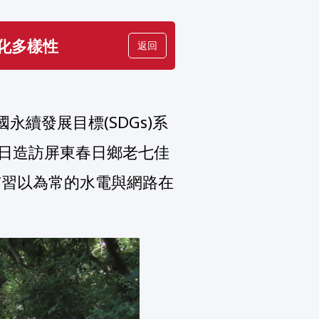
化多樣性
返回
5 日造訪屏東春日鄉老七佳
市習以為常的水電與網路在