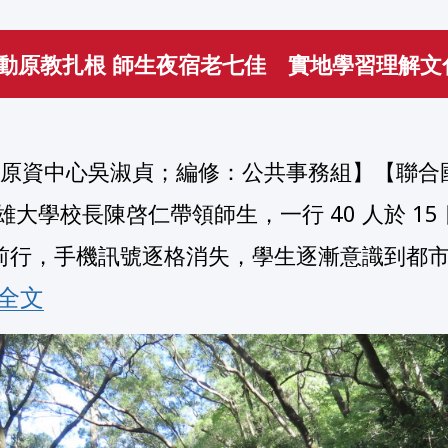
動原教扎根 師生夜宿老七佳 實地學習理解文
雄大學校長陳啓仁帶領師生，一行 40 人於 1
前行，手機訊號逐格消失，學生逐漸意識到都
閱讀全文