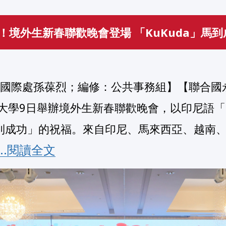
！境外生新春聯歡晚會登場 「KuKuda」馬到
大學9日舉辦境外生新春聯歡晚會，以印尼語「
到成功」的祝福。來自印尼、馬來西亞、越南
.....閱讀全文