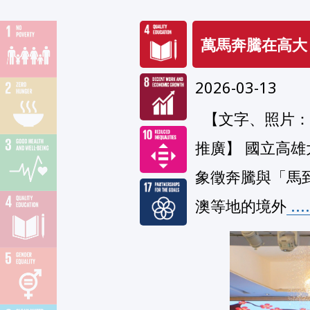
萬馬奔騰在高大
2026-03-13
  【文字、照片：國際處孫葆烈；編修：公共事務組】【聯合國永續發展目標(SDGs)系列
推廣】 國立高雄
象徵奔騰與「馬
 .
澳等地的境外