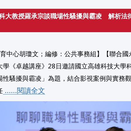
科大教授羅承宗談職場性騷擾與霸凌 解析法
大學《卓越講座》28日邀請國立高雄科技大學
場性騷擾與霸凌」為題，結合影視案例與實務
 ......閱讀全文
任