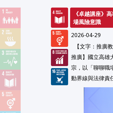
《卓越講座》高
場風險意識
2026-04-29
  【文字：推廣教育中心胡瓊文；編修：公共事務組】【聯合國永續發展目標(SDGs)系列
推廣】國立高雄
宗，以「聊聊職
動界線與法律責