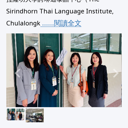
Sirindhorn Thai Language Institute, 
 ......閱讀全文
Chulalongk