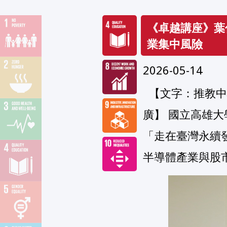
《卓越講座》葉
業集中風險
2026-05-14
  【文字：推教中心胡瓊文；編修：公共事務組】【聯合國永續發展目標(SDGs)系列推
廣】 國立高雄
「走在臺灣永續
半導體產業與股