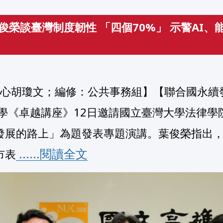
俊榮談臺灣制度韌性 「四個70%」 示警AI、
大學《卓越講座》12日邀請國立臺灣大學法律學
發展的路上」為題發表專題演講。葉俊榮指出
 ......閱讀全文
市表