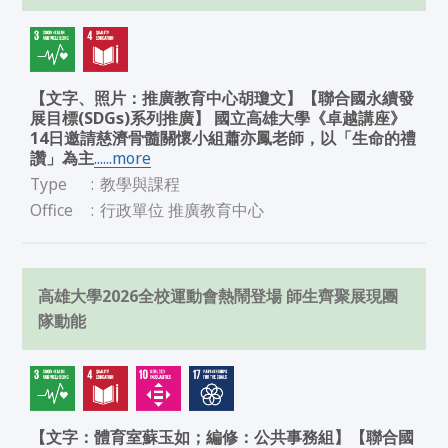
【文字、照片：推廣教育中心胡瓊文】【聯合國永續發
展目標(SDGs)系列推廣】 國立高雄大學《卓越講座》
14日邀請慈濟骨髓關懷小組蕭亦鳳老師，以「生命的禮
讚」為主
......more
Type
:
教學與課程
Office
:
行政單位 推廣教育中心
高雄大學2026全校運動會熱鬧登場 師生齊聚展現團
隊動能
【文字：體育室蘇玉如；編修：公共事務組】【聯合國