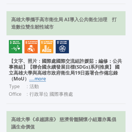
高雄大學攜手高市衛生局 AI導入公共衛生治理 打
造數位雙生韌性城市
【文字、照片：國際處國際交流組許媛茹；編修：公共
事務組】【聯合國永續發展目標(SDGs)系列推廣】 國
立高雄大學與高雄市政府衛生局19日簽署合作備忘錄
（MoU）
......more
Type
:
活動
Office
:
行政單位 國際事務處
高雄大學《卓越講座》 慈濟骨髓關懷小組蕭亦鳳倡
議生命價值