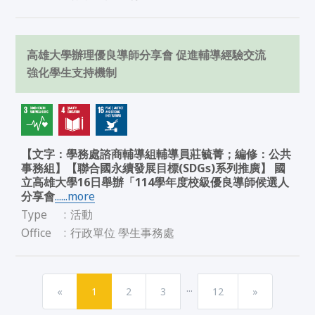
高雄大學辦理優良導師分享會 促進輔導經驗交流
強化學生支持機制
【文字：學務處諮商輔導組輔導員莊毓菁；編修：公共
事務組】【聯合國永續發展目標(SDGs)系列推廣】 國
立高雄大學16日舉辦「114學年度校級優良導師候選人
分享會
......more
Type
:
活動
Office
:
行政單位 學生事務處
...
«
1
2
3
12
»