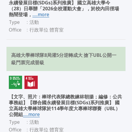
永續發展目標(SDGs)系列推廣】 國立高雄大學今
（28）日舉辦「2026全校運動大會」，於校內田徑場
熱鬧登場，
......more
Type
:
活動
Office
:
行政單位 體育室
高雄大學棒球隊8局灌5分逆轉成大 搶下UBL公開一
級門票完成晉級
【文字、照片：棒球代表隊總教練林朝揚；編修：公共
事務組】【聯合國永續發展目標(SDGs)系列推廣】 國
立高雄大學棒球隊於114學年度大專棒球聯賽（UBL）
公開組
......more
Type
:
活動
Office
:
行政單位 體育室