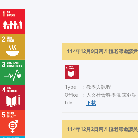
114年12月9日河凡植老師邀
Type
:
教學與課程
Office
:
人文社會科學院 東亞語
下載
File
:
114年12月2日河凡植老師邀