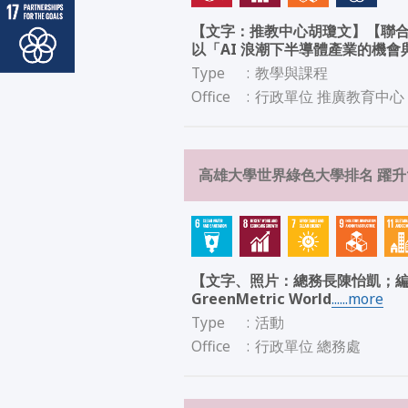
【文字：推教中心胡瓊文】【聯合國
以「AI 浪潮下半導體產業的機會
Type
:
教學與課程
Office
:
行政單位 推廣教育中心
高雄大學世界綠色大學排名 躍升
【文字、照片：總務長陳怡凱；編修
GreenMetric World
......more
Type
:
活動
Office
:
行政單位 總務處