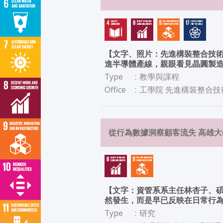
【文字、照片：先進構裝整合技術
進半導體產線，親眼看見晶圓製
Type
:
教學與課程
Office
:
工學院 先進構裝整合技
從行為數據洞察顧客流失 高雄大
【文字：資管系系主任林杏子、碩
然發生，而是早已反映在日常行
Type
:
研究