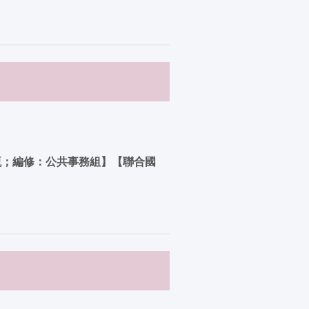
特助洪婉甄；編修：公共事務組】【聯合國