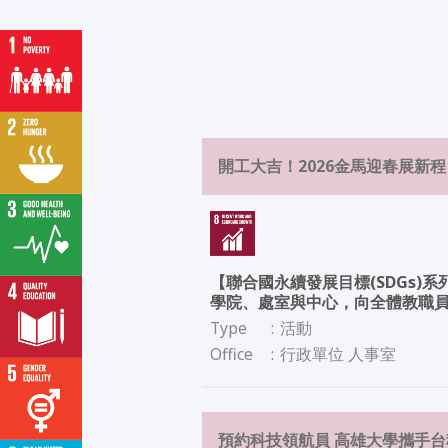
開工大吉！2026金馬迎春展新
【聯合國永續發展目標(SDGs)
學院、處室與中心，向全體教職
Type
:
活動
Office
:
行政單位 人事室
預約科技領航員 高雄大學攜手