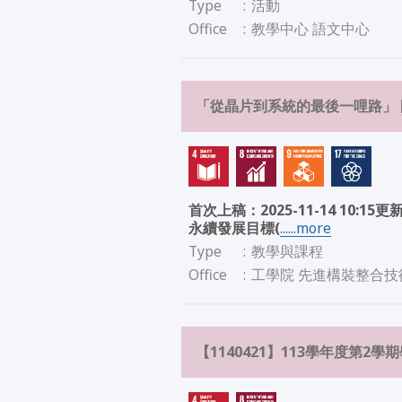
Type
:
活動
Office
:
教學中心 語文中心
「從晶片到系統的最後一哩路」
首次上稿：2025-11-14 10:
永續發展目標(
......more
Type
:
教學與課程
Office
:
工學院 先進構裝整合技
【1140421】113學年度第