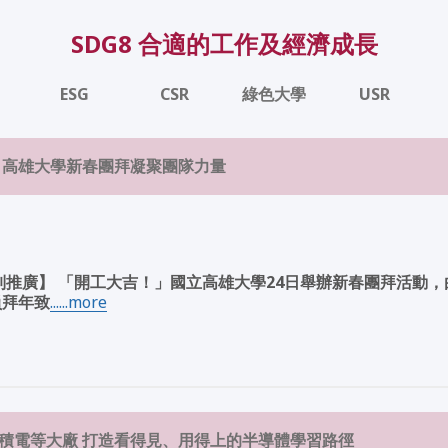
SDG8 合適的工作及經濟成長
ESG
CSR
綠色大學
USR
程 高雄大學新春團拜凝聚團隊力量
系列推廣】 「開工大吉！」國立高雄大學24日舉辦新春團拜活動
員拜年致
......more
台積電等大廠 打造看得見、用得上的半導體學習路徑