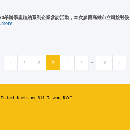
0-16:30舉辦學產鏈結系列企業參訪活動，本次參觀高雄市立凱旋
....more
...
«
1
2
3
4
5
16
»
District, Kaohsiung 811, Taiwan, R.O.C.