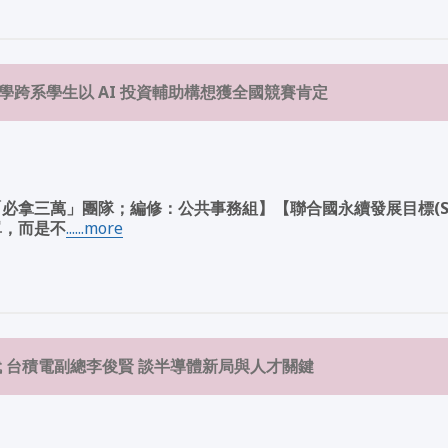
學跨系學生以 AI 投資輔助構想獲全國競賽肯定
必拿三萬」團隊；編修：公共事務組】【聯合國永續發展目標(SD
單，而是不
......more
代 台積電副總李俊賢 談半導體新局與人才關鍵