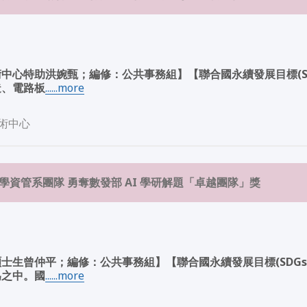
中心特助洪婉甄；編修：公共事務組】【聯合國永續發展目標(SD
造、電路板
......more
術中心
學資管系團隊 勇奪數發部 AI 學研解題「卓越團隊」獎
士生曾仲平；編修：公共事務組】【聯合國永續發展目標(SDGs
為之中。國
......more